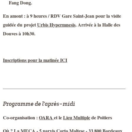
Fang Dong.
En amont : à 9 heures / RDV Gare Saint-Jean pour la visite
guidée du projet
Urbis Hypermnesis
. Arrivée à la Halle des
Douves à 10h30.
Inscriptions pour la matinée ICI
____________________________________________________
Programme de l'après-midi
Co-organisation :
OARA
et le
Lieu Multiple
de Poitiers
Où ? La MECA - 5 parvis Corto Maltese - 33 800 Bordeaux